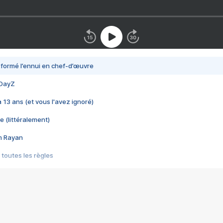
nsformé l’ennui en chef-d’œuvre
 DayZ
 a 13 ans (et vous l'avez ignoré)
e (littéralement)
im Rayan
 toutes les règles
s les jeux vidéo
us choquant de Rockstar ? - Le scandale BULLY
e plus moche de Steam