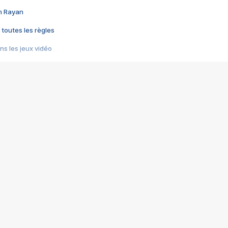
im Rayan
 toutes les règles
s les jeux vidéo
us choquant de Rockstar ? - Le scandale BULLY
e plus moche de Steam
du RÊVE tourne au CAUCHEMAR
pendant 8 heures
it… à tort
umiliés par un jeu vidéo
ire - Final Fantasy 8
ti un empire - Age of Empires
story DOFUS