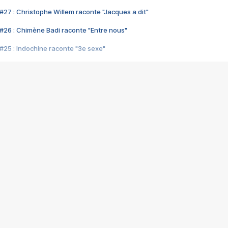
#27 : Christophe Willem raconte "Jacques a dit"
#26 : Chimène Badi raconte "Entre nous"
#25 : Indochine raconte "3e sexe"
#24 : Zaho raconte "C'est chelou"
#23 : Patrick Bruel raconte "Au café des délices"
#22 : Kyo raconte "Le chemin"
#21 : Nolwenn Leroy raconte "Cassé"
#20 : Patrick Hernandez raconte "Born to be alive"
#19 : Lorie raconte "Près de moi"
#18 : Michael Jones raconte "A nos actes manqués" (avec Jean-Jacque
#17 : Khaled raconte "Aïcha"
#16 : Corneille raconte "Parce qu'on vient de loin"